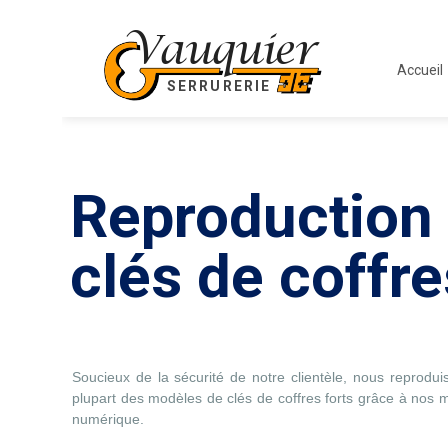
Vauquier
Accueil
SERRURERIE
Reproduction
clés de coffre
Soucieux de la sécurité de notre clientèle, nous reprodui
plupart des modèles de clés de coffres forts grâce à no
numérique.